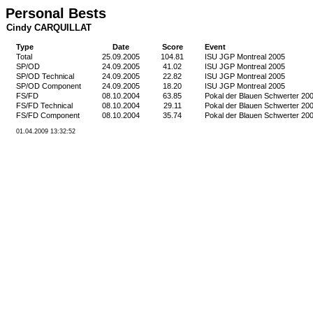
Personal Bests
Cindy CARQUILLAT
Type
Date
Score
Event
Total
25.09.2005
104.81
ISU JGP Montreal 2005
SP/OD
24.09.2005
41.02
ISU JGP Montreal 2005
SP/OD Technical
24.09.2005
22.82
ISU JGP Montreal 2005
SP/OD Component
24.09.2005
18.20
ISU JGP Montreal 2005
FS/FD
08.10.2004
63.85
Pokal der Blauen Schwerter 20
FS/FD Technical
08.10.2004
29.11
Pokal der Blauen Schwerter 20
FS/FD Component
08.10.2004
35.74
Pokal der Blauen Schwerter 20
01.04.2009 13:32:52