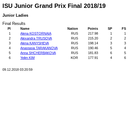
ISU Junior Grand Prix Final 2018/19
Junior Ladies
Final Results
Pl
Name
Nation
Points
SP
FS
1
Alena KOSTORNAIA
RUS
217.98
1
1
2
Alexandra TRUSOVA
RUS
215.20
2
2
3
Alena KANYSHEVA
RUS
198.14
3
3
4
Anastasia TARAKANOVA
RUS
190.46
5
4
5
Anna SHCHERBAKOVA
RUS
181.83
6
5
6
Yelim KIM
KOR
177.91
4
6
09.12.2018 03:20:59