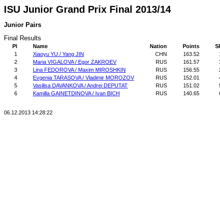
ISU Junior Grand Prix Final 2013/14
Junior Pairs
Final Results
Pl
Name
Nation
Points
S
1
Xiaoyu YU / Yang JIN
CHN
163.52
2
Maria VIGALOVA / Egor ZAKROEV
RUS
161.57
3
Lina FEDOROVA / Maxim MIROSHKIN
RUS
156.55
4
Evgenia TARASOVA / Vladimir MOROZOV
RUS
152.01
5
Vasilisa DAVANKOVA / Andrei DEPUTAT
RUS
151.02
6
Kamilla GAINETDINOVA / Ivan BICH
RUS
140.65
06.12.2013 14:28:22